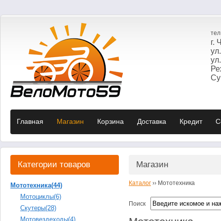
те
г.
ул
ул
Ре
Суб
Главная
Магазин
Корзина
Доставка
Кредит
C
Категории товаров
Магазин
Каталог
››
Мототехника
Мототехника
(44)
Мотоциклы
(6)
Поиск
Скутеры
(28)
Мотовездеходы
(4)