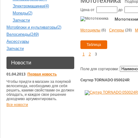
Мототехника
Подбор
Электромашинки
(4)
Цена
от
до
Мопеды
(2)
Мототехни
Запчасти
Мотоблоки и культиваторы
(2)
Мотоциклы
(6)
Скутеры
(28)
М
Велосипеды
(249)
Аксессуары
Запчасти
1
2
3
Новости
Поле для сортировки:
01.04.2013
Первая новость
Скутер TORNADO 050024R
Чтобы придти в магазин за покупкой
велосипеда, необходимо для себя
решить, какими свойствами он должен
обладать, и каждое свое решение
доходчиво аргументировать.
Все новости