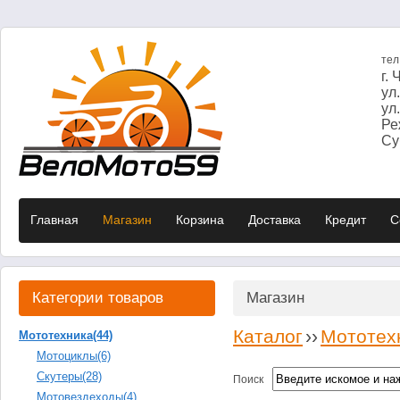
те
г.
ул
ул
Ре
Суб
Главная
Магазин
Корзина
Доставка
Кредит
C
Категории товаров
Магазин
Каталог
››
Мототех
Мототехника
(44)
Мотоциклы
(6)
Скутеры
(28)
Поиск
Мотовездеходы
(4)