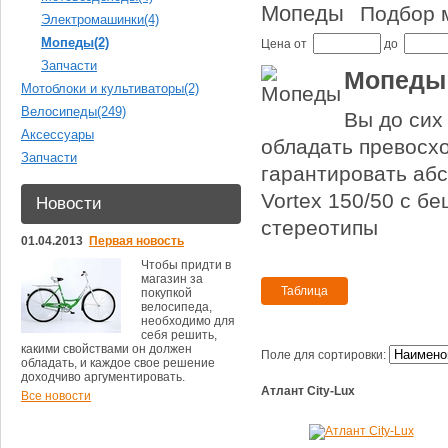
Мопеды
Подбор 
Электромашинки
(4)
Мопеды
(2)
Цена
от
до
Запчасти
Мопеды
Мотоблоки и культиваторы
(2)
Велосипеды
(249)
Вы до сих
Аксессуары
обладать превосх
Запчасти
гарантировать аб
Vortex 150/50 с 
Новости
стереотипы
01.04.2013
Первая новость
Чтобы придти в
магазин за
покупкой
велосипеда,
необходимо для
себя решить,
какими свойствами он должен
Поле для сортировки:
обладать, и каждое свое решение
доходчиво аргументировать.
Атлант City-Lux
Все новости