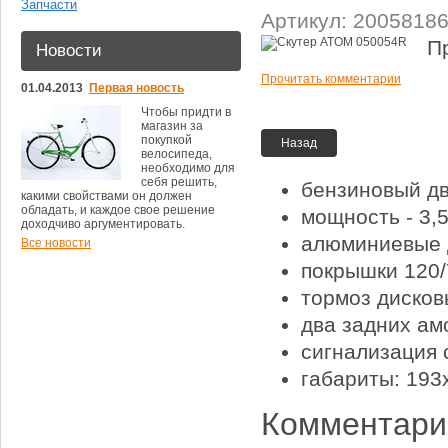
Запчасти
Артикул: 2005818
П
Новости
Прочитать комментарии
01.04.2013
Первая новость
Чтобы придти в
магазин за
покупкой
Назад
велосипеда,
необходимо для
себя решить,
бензиновый дв
какими свойствами он должен
обладать, и каждое свое решение
мощность - 3,5 
доходчиво аргументировать.
алюминиевые д
Все новости
покрышки 120/
тормоз дисков
два задних ам
сигнализация 
габариты: 193
Комментарии