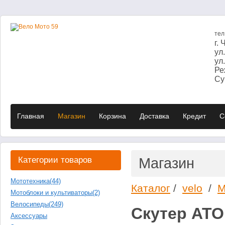
те
г.
ул
ул
Ре
Суб
Главная
Магазин
Корзина
Доставка
Кредит
C
Категории товаров
Магазин
Мототехника
(44)
Каталог
/
velo
/
М
Мотоблоки и культиваторы
(2)
Велосипеды
(249)
Скутер ATO
Аксессуары