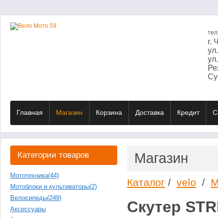
те
г.
ул
ул
Ре
Суб
Главная
Магазин
Корзина
Доставка
Кредит
C
Категории товаров
Магазин
Мототехника
(44)
Каталог
/
velo
/
М
Мотоблоки и культиваторы
(2)
Велосипеды
(249)
Скутер STR
Аксессуары