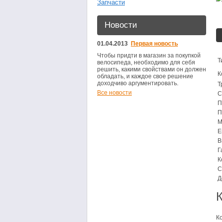
Запчасти
Новости
01.04.2013
Первая новость
Чтобы придти в магазин за покупкой
Т
велосипеда, необходимо для себя
решить, какими свойствами он должен
К
обладать, и каждое свое решение
доходчиво аргументировать.
Т
Все новости
С
П
П
М
Е
В
Г
К
С
Д
К