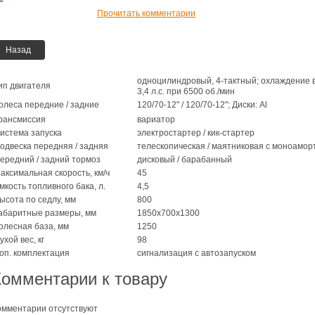
Прочитать комментарии
Назад
одноцилиндровый, 4-тактный; охлаждение во
ип двигателя
3,4 л.с. при 6500 об./мин
олеса передние / задние
120/70-12" / 120/70-12"; Диски: Al
рансмиссия
вариатор
истема запуска
электростартер / кик-стартер
одвеска передняя / задняя
телескопическая / маятниковая с моноамо
ередний / задний тормоз
дисковый / барабанный
аксимальная скорость, км/ч
45
мкость топливного бака, л.
4,5
ысота по седлу, мм
800
абаритные размеры, мм
1850х700х1300
олесная база, мм
1250
ухой вес, кг
98
оп. комплектация
сигнализация с автозапуском
Комментарии к товару
омментарии отсутствуют