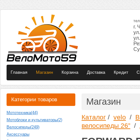
те
г.
ул
ул
Ре
Суб
Главная
Магазин
Корзина
Доставка
Кредит
C
Категории товаров
Магазин
Мототехника
(44)
Каталог
/
velo
/
В
Мотоблоки и культиваторы
(2)
велосипеды 26”
/
Велосипеды
(249)
Аксессуары